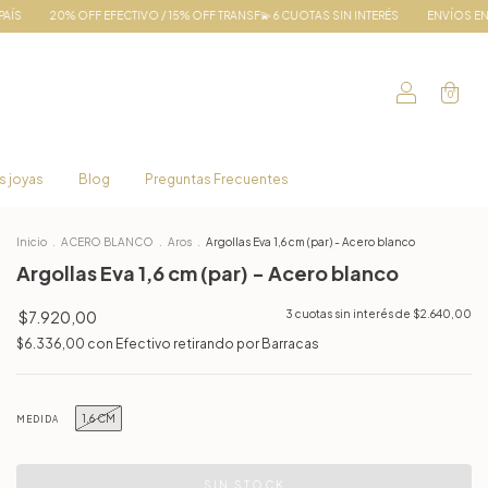
/ 15% OFF TRANSF💫 6 CUOTAS SIN INTERÉS
ENVÍOS EN EL DÍA EN AMBA | 📦 ENVÍOS
0
s joyas
Blog
Preguntas Frecuentes
Inicio
.
ACERO BLANCO
.
Aros
.
Argollas Eva 1,6 cm (par) - Acero blanco
Argollas Eva 1,6 cm (par) - Acero blanco
$7.920,00
3
cuotas sin interés de
$2.640,00
$6.336,00
con
Efectivo retirando por Barracas
1,6 CM
MEDIDA