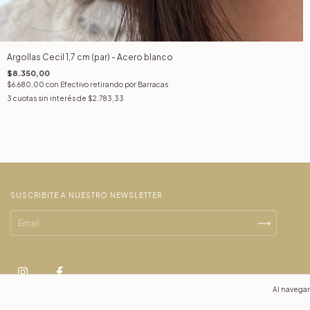
Argollas Cecil 1,7 cm (par) - Acero blanco
$8.350,00
$6.680,00
con
Efectivo retirando por Barracas
3
cuotas sin interés de
$2.783,33
SUSCRIBITE A NUESTRO NEWSLETTER
Al navegar 