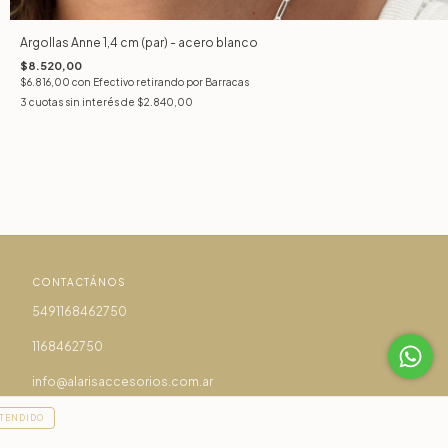
Argollas Anne 1,4 cm (par) - acero blanco
$8.520,00
$6.816,00
con
Efectivo retirando por Barracas
3
cuotas sin interés de
$2.840,00
CONTACTÁNOS
5491168462750
1168462750
info@alarisaccesorios.com.ar
Showroom en Av. Montes de Oca 753 - Barracas, CABA (Lunes a
TENDIDO
Viernes de 14:00 a 18:00 - Sábado de 12:00 a 14:00)