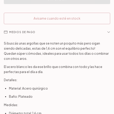
Avisame cuando esté en stock
MEDIOS DE PAGO
Si buscás unas argollas que se noten un poquito más pero sigan
siendo delicadas, estas de 1,6 cm son el equilibrio perfecto!
Quedan súper cómodas, ideales para usar todos los días o combinar
con otros aros.
El acero blanco les da ese brillo que combina con todo y las hace
perfectas para el día a día.
Detalles:
Material: Acero quirúrgico
Baño: Plateado
Medidas:
Diámetro total: 1,6 cm