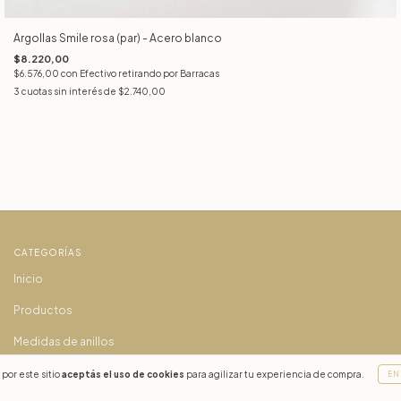
Argollas Smile rosa (par) - Acero blanco
$8.220,00
$6.576,00
con
Efectivo retirando por Barracas
3
cuotas sin interés de
$2.740,00
CATEGORÍAS
Inicio
Productos
Medidas de anillos
Envíos
por este sitio
aceptás el uso de cookies
para agilizar tu experiencia de compra.
EN