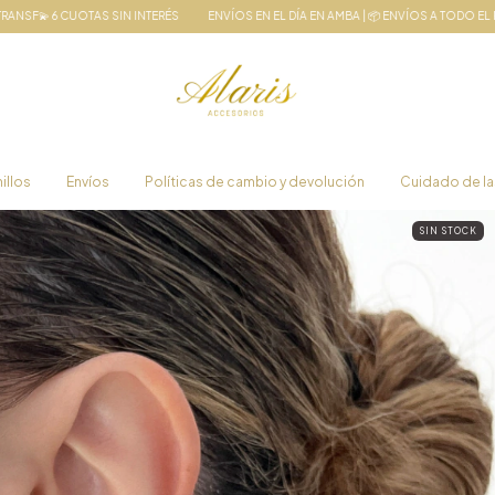
ERÉS
ENVÍOS EN EL DÍA EN AMBA | 📦 ENVÍOS A TODO EL PAÍS
20% OFF EFECTIVO 
illos
Envíos
Políticas de cambio y devolución
Cuidado de la
SIN STOCK