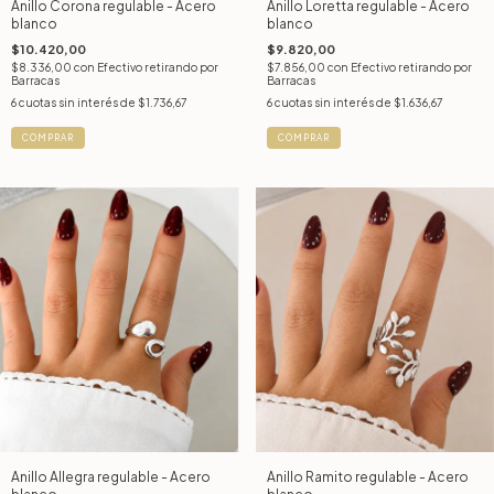
Anillo Corona regulable - Acero
Anillo Loretta regulable - Acero
blanco
blanco
$10.420,00
$9.820,00
$8.336,00
con
Efectivo retirando por
$7.856,00
con
Efectivo retirando por
Barracas
Barracas
6
cuotas sin interés de
$1.736,67
6
cuotas sin interés de
$1.636,67
COMPRAR
COMPRAR
Anillo Allegra regulable - Acero
Anillo Ramito regulable - Acero