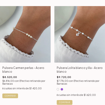
Pulsera Carmen perlas - Acero
Pulsera Lolita blanco y lila - Acero
blanco
blanco
$8.520,00
$9.720,00
$6.816,00
con
Efectivo retirando por
$7.776,00
con
Efectivo retirando por
Barracas
Barracas
6
cuotas sin interés de
$1.420,00
6
cuotas sin interés de
$1.620,00
COMPRAR
COMPRAR