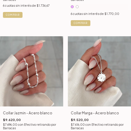
6
cuotas sin interés de
$1.736,67
6
cuotas sin interés de
$1.770,00
COMPRAR
COMPRAR
Collar Jazmin - Acero blanco
Collar Marga - Acero blanco
$9.620,00
$9.520,00
$7.696,00
con
Efectivo retirando por
$7.616,00
con
Efectivo retirando por
Barracas
Barracas