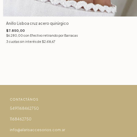
Anillo Lisboa cruz acero quirúrgico
$7.850,00
$6.280,00
con
Efectivo retirando por Barracas
3
cuotas sin interés de
$2.616,67
CONTACTÁNOS
5491168462750
1168462750
info@alarisaccesorios.com.ar