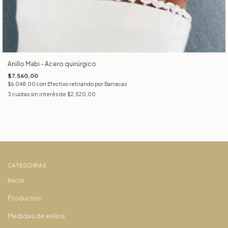
Anillo Mabi - Acero quirúrgico
$7.560,00
$6.048,00
con
Efectivo retirando por Barracas
3
cuotas sin interés de
$2.520,00
CATEGORÍAS
Inicio
Productos
Medidas de anillos