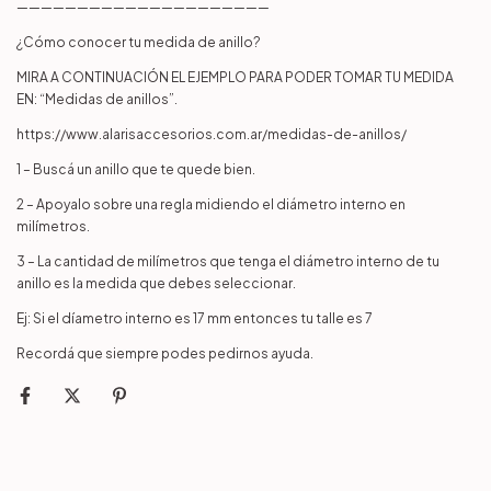
—————————————————————
¿Cómo conocer tu medida de anillo?
MIRA A CONTINUACIÓN EL EJEMPLO PARA PODER TOMAR TU MEDIDA
EN: “Medidas de anillos”.
https://www.alarisaccesorios.com.ar/medidas-de-anillos/
1 – Buscá un anillo que te quede bien.
2 – Apoyalo sobre una regla midiendo el diámetro interno en
milímetros.
3 – La cantidad de milímetros que tenga el diámetro interno de tu
anillo es la medida que debes seleccionar.
Ej: Si el díametro interno es 17 mm entonces tu talle es 7
Recordá que siempre podes pedirnos ayuda.