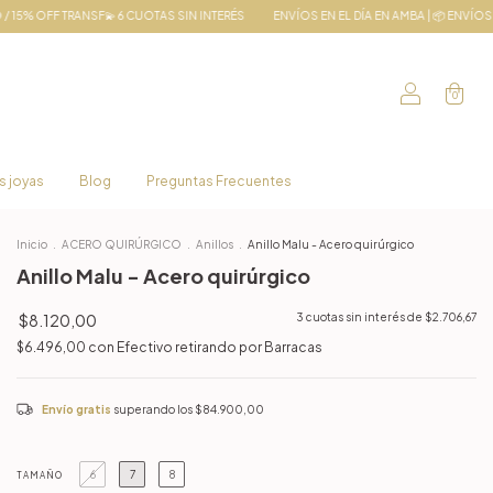
CUOTAS SIN INTERÉS
ENVÍOS EN EL DÍA EN AMBA | 📦 ENVÍOS A TODO EL PAÍS
20%
0
s joyas
Blog
Preguntas Frecuentes
Inicio
.
ACERO QUIRÚRGICO
.
Anillos
.
Anillo Malu - Acero quirúrgico
Anillo Malu - Acero quirúrgico
$8.120,00
3
cuotas sin interés de
$2.706,67
$6.496,00
con
Efectivo retirando por Barracas
Envío gratis
superando los
$84.900,00
6
7
8
TAMAÑO