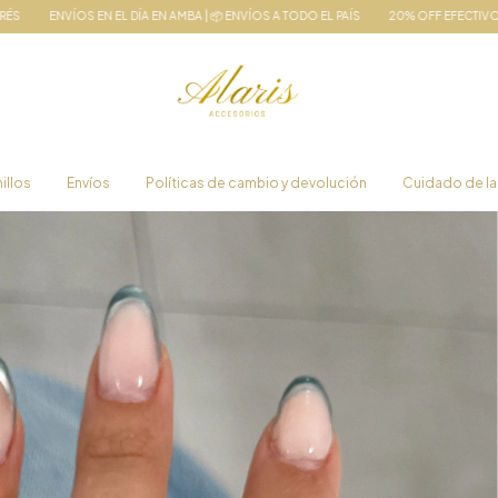
ÍA EN AMBA | 📦 ENVÍOS A TODO EL PAÍS
20% OFF EFECTIVO / 15% OFF TRANSF💫 6 
illos
Envíos
Políticas de cambio y devolución
Cuidado de la