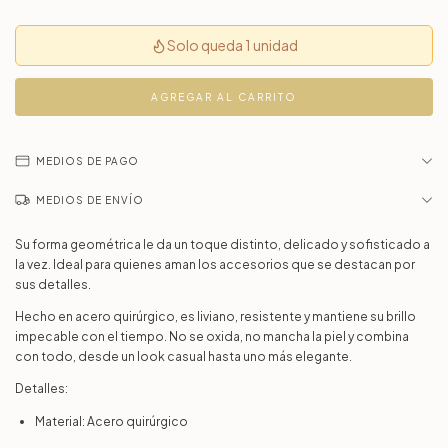
Solo queda 1 unidad
MEDIOS DE PAGO
MEDIOS DE ENVÍO
Su forma geométrica le da un toque distinto, delicado y sofisticado a
la vez. Ideal para quienes aman los accesorios que se destacan por
sus detalles.
Hecho en acero quirúrgico, es liviano, resistente y mantiene su brillo
impecable con el tiempo. No se oxida, no mancha la piel y combina
con todo, desde un look casual hasta uno más elegante.
Detalles:
Material: Acero quirúrgico