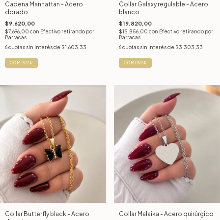
Cadena Manhattan - Acero
Collar Galaxy regulable - Acero
dorado
blanco
$9.620,00
$19.820,00
$7.696,00
con
Efectivo retirando por
$15.856,00
con
Efectivo retirando por
Barracas
Barracas
6
cuotas sin interés de
$1.603,33
6
cuotas sin interés de
$3.303,33
COMPRAR
COMPRAR
Collar Butterfly black - Acero
Collar Malaika - Acero quirúrgico