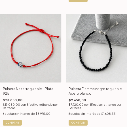
Pulsera Nazar regulable - Plata
Pulsera Fiamma negro regulable -
925
Acero blanco
$23.850,00
$9.650,00
$19.080,00
con
Efectivo retirando por
$7.720,00
con
Efectivo retirando por
Barracas
Barracas
6
cuotas sin interés de
$3.975,00
6
cuotas sin interés de
$1.608,33
COMPRAR