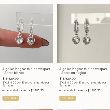
Argollas Meghan micropavé (par)
Argollas Meghan micropavé (par)
- Acero blanco
- Acero quirúrgico
$13.520,00
$13.520,00
$10.816,00
con
Efectivo retirando por
$10.816,00
con
Efectivo retirando por
Barracas
Barracas
6
cuotas sin interés de
$2.253,33
6
cuotas sin interés de
$2.253,33
COMPRAR
COMPRAR