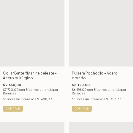
Collar Butterfly shine celeste -
Pulsera Pochoclo - Acero
Acero quirúrgico
dorado
$9.650,00
$8.120,00
$7.720,00
con
Efectivo retirando por
$6.496,00
con
Efectivo retirando por
Barracas
Barracas
6
cuotas sin interés de
$1.608,33
6
cuotas sin interés de
$1.353,33
COMPRAR
COMPRAR