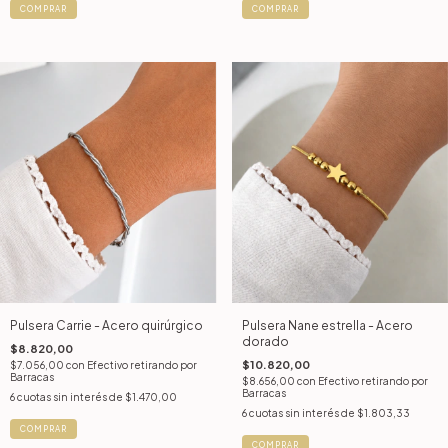
COMPRAR
Pulsera Carrie - Acero quirúrgico
Pulsera Nane estrella - Acero
dorado
$8.820,00
$10.820,00
$7.056,00
con
Efectivo retirando por
Barracas
$8.656,00
con
Efectivo retirando por
Barracas
6
cuotas sin interés de
$1.470,00
6
cuotas sin interés de
$1.803,33
COMPRAR