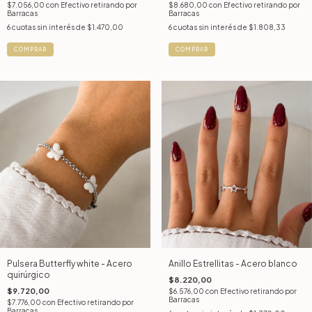
$7.056,00
con
Efectivo retirando por
$8.680,00
con
Efectivo retirando por
Barracas
Barracas
6
cuotas sin interés de
$1.470,00
6
cuotas sin interés de
$1.808,33
COMPRAR
COMPRAR
Pulsera Butterfly white - Acero
Anillo Estrellitas - Acero blanco
quirúrgico
$8.220,00
$9.720,00
$6.576,00
con
Efectivo retirando por
Barracas
$7.776,00
con
Efectivo retirando por
Barracas