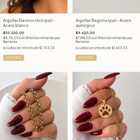
Argollas Eleonor click (par) -
Argollas Begonia (par) - Acero
Acero blanco
quirúrgico
$10.220,00
$9.620,00
$8.176,00
con
Efectivo retirando por
$7.696,00
con
Efectivo retirando por
Barracas
Barracas
6
cuotas sin interés de
$1.703,33
6
cuotas sin interés de
$1.603,33
COMPRAR
COMPRAR