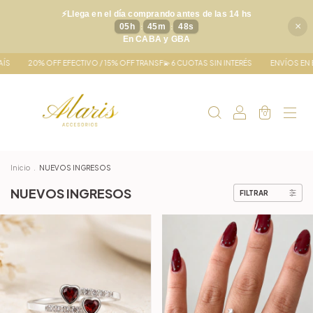
⚡Llega en el día comprando antes de las 14 hs
×
05
h
45
m
47
s
:
:
En CABA y GBA
CTIVO / 15% OFF TRANSF💫 6 CUOTAS SIN INTERÉS
ENVÍOS EN EL DÍA EN AMBA | 📦 
0
Inicio
.
NUEVOS INGRESOS
NUEVOS INGRESOS
FILTRAR