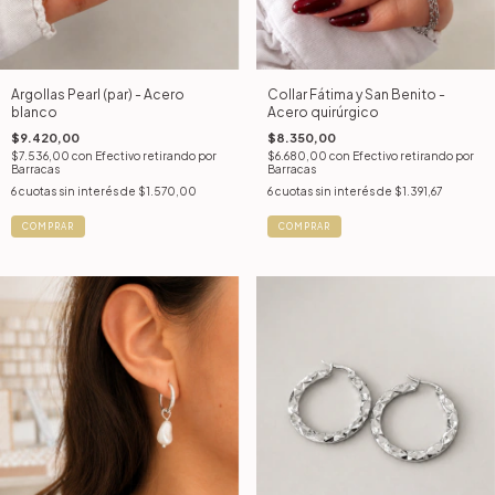
Argollas Pearl (par) - Acero
Collar Fátima y San Benito -
blanco
Acero quirúrgico
$9.420,00
$8.350,00
$7.536,00
con
Efectivo retirando por
$6.680,00
con
Efectivo retirando por
Barracas
Barracas
6
cuotas sin interés de
$1.570,00
6
cuotas sin interés de
$1.391,67
COMPRAR
COMPRAR