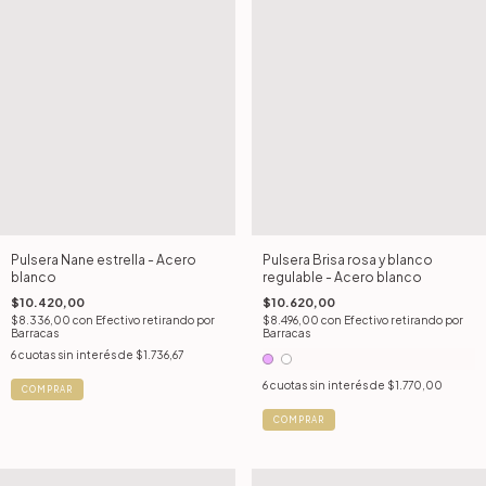
Pulsera Nane estrella - Acero
Pulsera Brisa rosa y blanco
blanco
regulable - Acero blanco
$10.420,00
$10.620,00
$8.336,00
con
Efectivo retirando por
$8.496,00
con
Efectivo retirando por
Barracas
Barracas
6
cuotas sin interés de
$1.736,67
6
cuotas sin interés de
$1.770,00
COMPRAR
COMPRAR