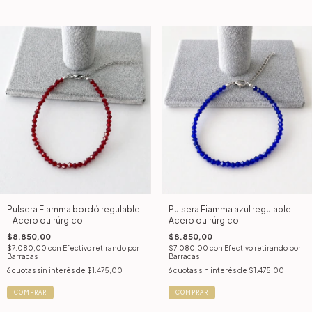
Pulsera Fiamma bordó regulable
Pulsera Fiamma azul regulable -
- Acero quirúrgico
Acero quirúrgico
$8.850,00
$8.850,00
$7.080,00
con
Efectivo retirando por
$7.080,00
con
Efectivo retirando por
Barracas
Barracas
6
cuotas sin interés de
$1.475,00
6
cuotas sin interés de
$1.475,00
COMPRAR
COMPRAR