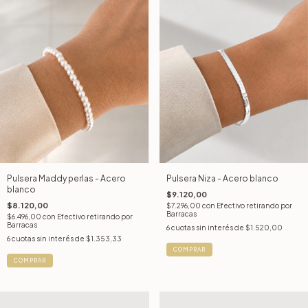
Pulsera Maddy perlas - Acero
Pulsera Niza - Acero blanco
blanco
$9.120,00
$8.120,00
$7.296,00
con
Efectivo retirando por
Barracas
$6.496,00
con
Efectivo retirando por
Barracas
6
cuotas sin interés de
$1.520,00
6
cuotas sin interés de
$1.353,33
COMPRAR
COMPRAR