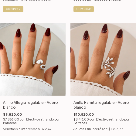
COMPRAR
COMPRAR
Anillo Allegra regulable - Acero
Anillo Ramito regulable - Acero
blanco
blanco
$9.820,00
$10.520,00
$7.856,00
con
Efectivo retirando por
$8.416,00
con
Efectivo retirando por
Barracas
Barracas
6
cuotas sin interés de
$1.636,67
6
cuotas sin interés de
$1.753,33