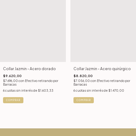
Collar Jazmin - Acero dorado
Collar Jazmin - Acero quirúrgico
$9.620,00
$8.820,00
$7.696,00
con
Efectivo retirando por
$7.056,00
con
Efectivo retirando por
Barracas
Barracas
6
cuotas sin interés de
$1.603,33
6
cuotas sin interés de
$1.470,00
COMPRAR
COMPRAR