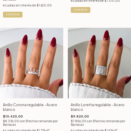
6
cuotas sin interés de
$1.370,00
6
cuotas sin interés de
$1.620,00
COMPRAR
COMPRAR
Anillo Corona regulable - Acero
Anillo Loretta regulable - Acero
blanco
blanco
$10.420,00
$9.820,00
$8.336,00
con
Efectivo retirando por
$7.856,00
con
Efectivo retirando por
Barracas
Barracas
6
cuotas sin interés de
$1.736,67
6
cuotas sin interés de
$1.636,67