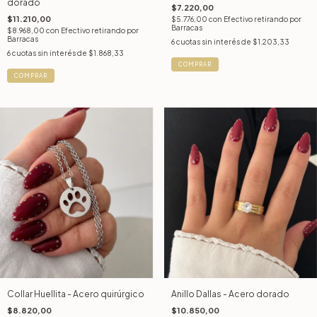
dorado
$7.220,00
$11.210,00
$5.776,00
con
Efectivo retirando por
Barracas
$8.968,00
con
Efectivo retirando por
Barracas
6
cuotas sin interés de
$1.203,33
6
cuotas sin interés de
$1.868,33
COMPRAR
COMPRAR
Collar Huellita - Acero quirúrgico
Anillo Dallas - Acero dorado
$8.820,00
$10.850,00