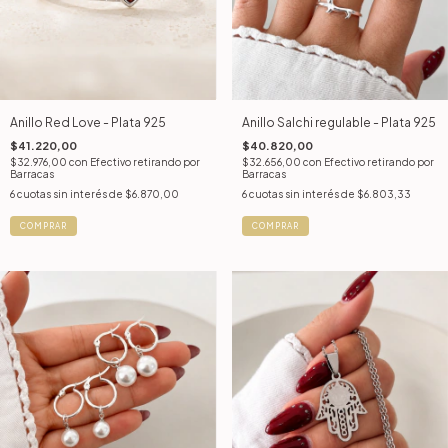
Anillo Red Love - Plata 925
Anillo Salchi regulable - Plata 925
$41.220,00
$40.820,00
$32.976,00
con
Efectivo retirando por
$32.656,00
con
Efectivo retirando por
Barracas
Barracas
6
cuotas sin interés de
$6.870,00
6
cuotas sin interés de
$6.803,33
COMPRAR
COMPRAR