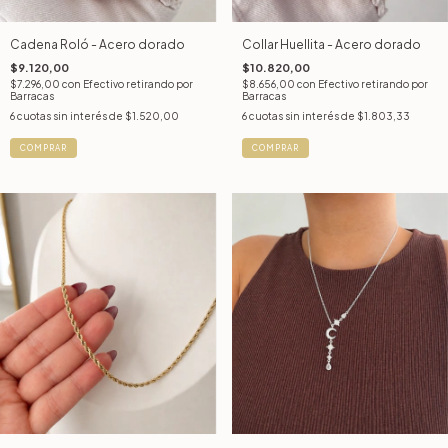
Cadena Roló - Acero dorado
Collar Huellita - Acero dorado
$9.120,00
$10.820,00
$7.296,00
con
Efectivo retirando por
$8.656,00
con
Efectivo retirando por
Barracas
Barracas
6
cuotas sin interés de
$1.520,00
6
cuotas sin interés de
$1.803,33
COMPRAR
COMPRAR